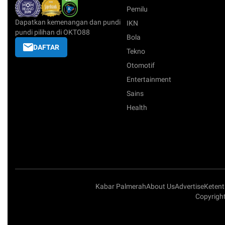
Pemilu
Dapatkan kemenangan dan pundi
IKN
pundi pilihan di OKTO88
Bola
DAFTAR
Tekno
Otomotif
Entertainment
Sains
Health
Kabar Palmerah
About Us
Advertise
Keten
Copyright