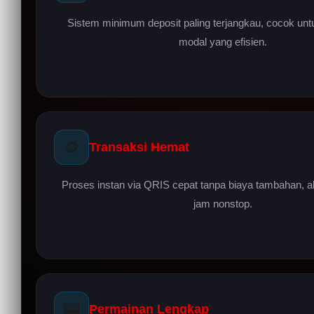
Sistem minimum deposit paling terjangkau, cocok u
modal yang efisien.
🪙
Transaksi Hemat
Proses instan via QRIS cepat tanpa biaya tambahan, ak
jam nonstop.
🎰
Permainan Lengkap