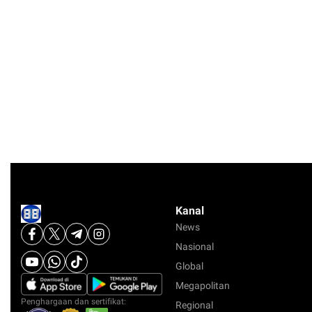
Kanal
News
Nasional
Global
Megapolitan
Penghargaan dan sertifikat:
Regional