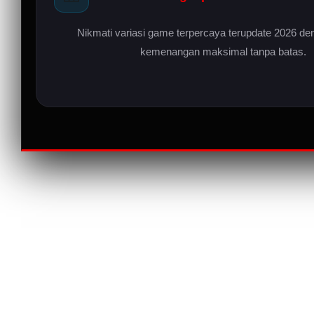
Nikmati variasi game terpercaya terupdate 2026 de
kemenangan maksimal tanpa batas.