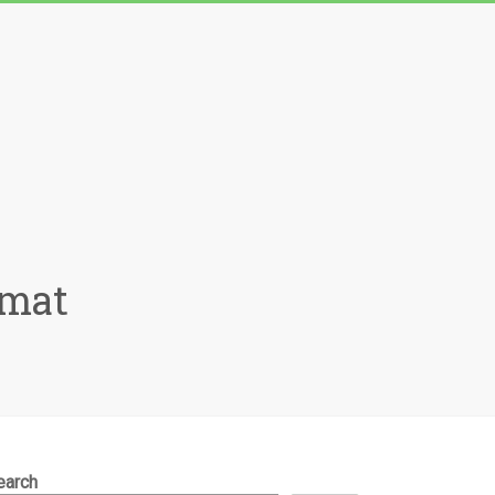
emat
earch