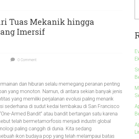
ari Tuas Mekanik hingga
yang Imersif
E
E
0 Comment
S
B
rmainan dan hiburan selalu memegang peranan penting
M
upan yang monoton. Namun, di antara sekian banyak jenis
S
itas yang memiliki perjalanan evolusi paling menarik
A
esi sederhana di sudut kedai tembakau di San Francisco
B
 “One-Armed Bandit” atau bandit bertangan satu karena
ersebut telah bermetamorfosis menjadi industri global
A
knologi paling canggih di dunia. Kita sedang
L
sebuah ikon budaya pop yang telah melampaui batas