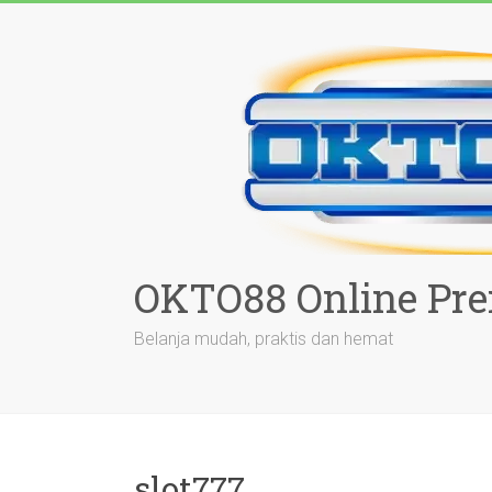
Skip
to
content
OKTO88 Online Pre
Belanja mudah, praktis dan hemat
slot777