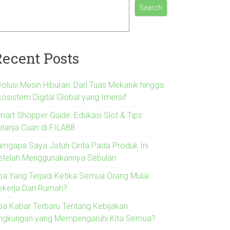
Search
Recent Posts
volusi Mesin Hiburan: Dari Tuas Mekanik hingga
kosistem Digital Global yang Imersif
mart Shopper Guide: Edukasi Slot & Tips
elanja Cuan di FILA88
engapa Saya Jatuh Cinta Pada Produk Ini
etelah Menggunakannya Sebulan
pa Yang Terjadi Ketika Semua Orang Mulai
ekerja Dari Rumah?
pa Kabar Terbaru Tentang Kebijakan
ingkungan yang Mempengaruhi Kita Semua?